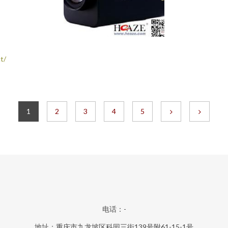
t/
1
2
3
4
5
电话：-
地址：重庆市九龙坡区科园三街139号附61-15-1号